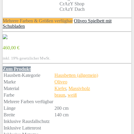
CrAzY Shop
CrAzY Dach
Mehrere Farben & Größen verfügbar
Oliveo Spielbett mit
Schubladen
460,00 €
inkl. 19% gesetzlicher MwSt.
Zum Produkt
Hausbett-Kategorie
Hausbetten (allgemein)
Marke
Oliveo
Material
Kiefer
,
Massivholz
Farbe
braun
,
weiß
Mehrere Farben verfügbar
Länge
200 cm
Breite
140 cm
Inklusive Rausfallschutz
Inklusive Lattenrost