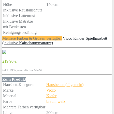
Höhe
146 cm
Inklusive Rausfallschutz
Inklusive Lattenrost
Inklusive Matratze
mit Bettkasten
Reinigungsbeständig
Mehrere Farben & Größen verfügbar
Vicco Kinder-Spielhausbett
(inklusive Kaltschaummatratze)
219,90 €
inkl. 19% gesetzlicher MwSt.
Zum Produkt
Hausbett-Kategorie
Hausbetten (allgemein)
Marke
Vicco
Material
Kiefer
Farbe
braun
,
weiß
Mehrere Farben verfügbar
Länge
200 cm