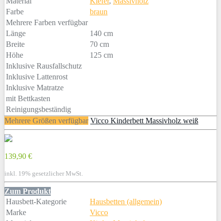
Material
Kiefer
,
Massivholz
Farbe
braun
Mehrere Farben verfügbar
Länge
140 cm
Breite
70 cm
Höhe
125 cm
Inklusive Rausfallschutz
Inklusive Lattenrost
Inklusive Matratze
mit Bettkasten
Reinigungsbeständig
Mehrere Größen verfügbar
Vicco Kinderbett Massivholz weiß
139,90 €
inkl. 19% gesetzlicher MwSt.
Zum Produkt
Hausbett-Kategorie
Hausbetten (allgemein)
Marke
Vicco