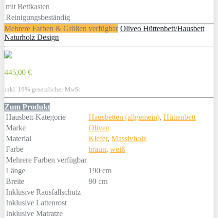
mit Bettkasten
Reinigungsbeständig
Mehrere Farben & Größen verfügbar
Oliveo Hüttenbett/Hausbett
Naturholz Design
445,00 €
inkl. 19% gesetzlicher MwSt.
Zum Produkt
Hausbett-Kategorie
Hausbetten (allgemein)
,
Hüttenbett
Marke
Oliveo
Material
Kiefer
,
Massivholz
Farbe
braun
,
weiß
Mehrere Farben verfügbar
Länge
190 cm
Breite
90 cm
Inklusive Rausfallschutz
Inklusive Lattenrost
Inklusive Matratze