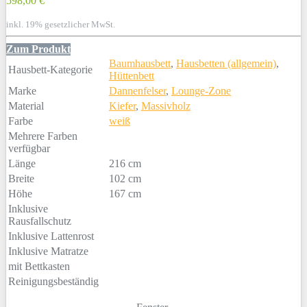
598,00 €
inkl. 19% gesetzlicher MwSt.
Zum Produkt
Baumhausbett
,
Hausbetten (allgemein)
,
Hausbett-Kategorie
Hüttenbett
Marke
Dannenfelser
,
Lounge-Zone
Material
Kiefer
,
Massivholz
Farbe
weiß
Mehrere Farben
verfügbar
Länge
216 cm
Breite
102 cm
Höhe
167 cm
Inklusive
Rausfallschutz
Inklusive Lattenrost
Inklusive Matratze
mit Bettkasten
Reinigungsbeständig