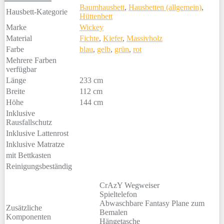
Baumhausbett
,
Hausbetten (allgemein)
,
Hausbett-Kategorie
Hüttenbett
Marke
Wickey
Material
Fichte
,
Kiefer
,
Massivholz
Farbe
blau
,
gelb
,
grün
,
rot
Mehrere Farben
verfügbar
Länge
233 cm
Breite
112 cm
Höhe
144 cm
Inklusive
Rausfallschutz
Inklusive Lattenrost
Inklusive Matratze
mit Bettkasten
Reinigungsbeständig
CrAzY Wegweiser
Spieltelefon
Abwaschbare Fantasy Plane zum
Zusätzliche
Bemalen
Komponenten
Hängetasche