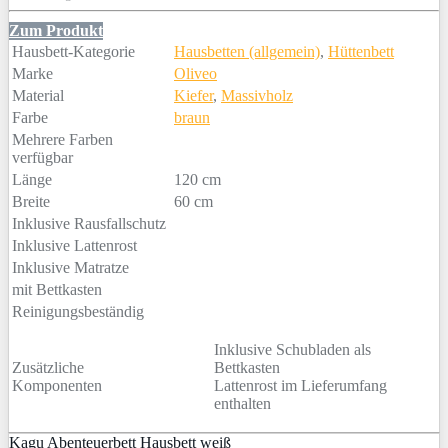
Zum Produkt
Hausbett-Kategorie
Hausbetten (allgemein)
,
Hüttenbett
Marke
Oliveo
Material
Kiefer
,
Massivholz
Farbe
braun
Mehrere Farben
verfügbar
Länge
120 cm
Breite
60 cm
Inklusive Rausfallschutz
Inklusive Lattenrost
Inklusive Matratze
mit Bettkasten
Reinigungsbeständig
Inklusive Schubladen als
Zusätzliche
Bettkasten
Komponenten
Lattenrost im Lieferumfang
enthalten
Kagu Abenteuerbett Hausbett weiß