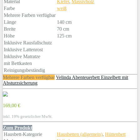
Material
Kiefer
,
Massivholz
Farbe
weiß
Mehrere Farben verfügbar
Länge
140 cm
Breite
70 cm
Höhe
125 cm
Inklusive Rausfallschutz
Inklusive Lattenrost
Inklusive Matratze
mit Bettkasten
Reinigungsbeständig
Mehrere Farben verfügbar
Velinda Abenteuerbett Einzelbett mit
Absturzsicherung
169,00 €
inkl. 19% gesetzlicher MwSt.
Zum Produkt
Hausbett-Kategorie
Hausbetten (allgemein)
,
Hüttenbett