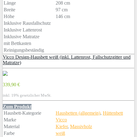
Länge
208 cm
Breite
97 cm
Höhe
146 cm
Inklusive Rausfallschutz
Inklusive Lattenrost
Inklusive Matratze
mit Bettkasten
Reinigungsbeständig
Vicco Design-Hausbett weiß (inkl. Lattenrost, Fallschutzgitter und
Matratze)
339,90 €
inkl. 19% gesetzlicher MwSt.
Zum Produkt
Hausbett-Kategorie
Hausbetten (allgemein)
,
Hüttenbett
Marke
Vicco
Material
Kiefer
,
Massivholz
Farbe
weiß