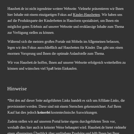
Hausbett.de ist nicht irgendeine weitere Webseite. Vielmehr präsentieren wir Ihnen
hier Inhalte mit einem einzigartigen Fokus auf
Kinder-Hausbetten
. Wir haben uns
auf die Produktsparte der Kinderbetten in Hausform spezialisiert, um Ihnen ein
möglichst gutes Erlebnis auf unserer Webseite und erstklassige Inhalte zum Thema
zur Verfügung stellen zu können.
Während sich die meisten großen Portale mit Möbeln im Allgemeinen befassen,
legen wir den Fokus ausschließlich auf Hausbetten für Kinder. Das gibt uns einen
enormen Vorsprung und Ihnen die optimale Anlaufstelle zum Thema.
Wir von Hausbett.de hoffen, Ihnen auf unserer Webseite erfolgreich weiterhelfen zu
können und wünschen viel Spaß beim Einkaufen.
Hinweise
*Bei den auf dieser Seite aufgeführten Links handelt es sich um Affiliate-Links, die
provisioniert werden. Diese sind mit einem Sternchen gekennzeichnet. Auf Ihren
Kauf hat dies jedoch
keinerlei
kostentechnische Auswirkungen.
Zudem stellen wir auf unserem Portal keine eigens durchgeführten Tests vor,
weshalb dies hier auch in keinster Weise behauptet wird. Hausbett.de bietet vielmehr
einen allgemeinen Überblick über verfügbare Produkte und hilft Ihnen bei Ihrer