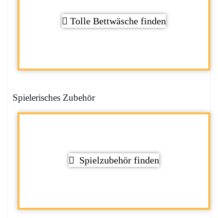
Tolle Bettwäsche finden
Spielerisches Zubehör
Spielzubehör finden