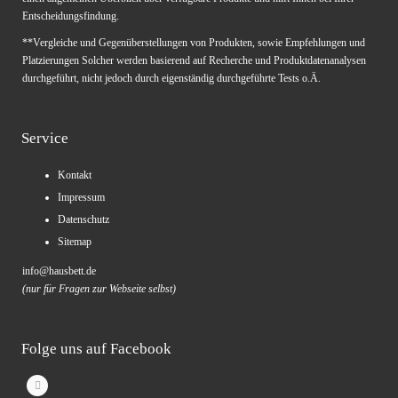
Entscheidungsfindung.
**Vergleiche und Gegenüberstellungen von Produkten, sowie Empfehlungen und
Platzierungen Solcher werden basierend auf Recherche und Produktdatenanalysen
durchgeführt, nicht jedoch durch eigenständig durchgeführte Tests o.Ä.
Service
Kontakt
Impressum
Datenschutz
Sitemap
info@hausbett.de
(nur für Fragen zur Webseite selbst)
Folge uns auf Facebook