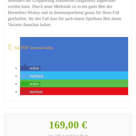
besonders der Gruppierung Hausbetten (allgemein) zugeordnet
werden kann. Durch seine Merkmale ist es ein gutes Bett des
Herstellers Wickey und ist dementsprechend genau für Ihren Fall
geschaffen, für den Fall dass Sie nach einem Spielhaus Bett dieser
Variante Ausschau halten.
Als PDF herunterladen
teilen
twittern
teilen
merken
169,00 €
inkl. 19% gesetzlicher MwSt.