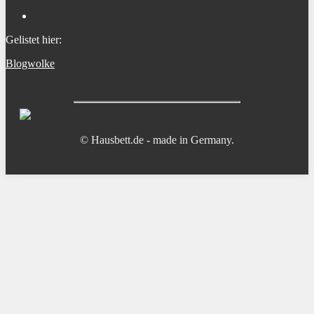
Gelistet hier:
Blogwolke
© Hausbett.de - made in Germany.