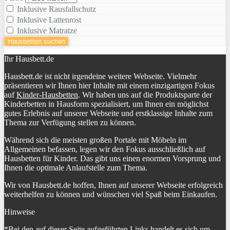
Inklusive Rausfallschutz
Inklusive Lattenrost
Inklusive Matratze
Hausbetten suchen
Ihr Hausbett.de
Hausbett.de ist nicht irgendeine weitere Webseite. Vielmehr
präsentieren wir Ihnen hier Inhalte mit einem einzigartigen Fokus
auf
Kinder-Hausbetten
. Wir haben uns auf die Produktsparte der
Kinderbetten in Hausform spezialisiert, um Ihnen ein möglichst
gutes Erlebnis auf unserer Webseite und erstklassige Inhalte zum
Thema zur Verfügung stellen zu können.
Während sich die meisten großen Portale mit Möbeln im
Allgemeinen befassen, legen wir den Fokus ausschließlich auf
Hausbetten für Kinder. Das gibt uns einen enormen Vorsprung und
Ihnen die optimale Anlaufstelle zum Thema.
Wir von Hausbett.de hoffen, Ihnen auf unserer Webseite erfolgreich
weiterhelfen zu können und wünschen viel Spaß beim Einkaufen.
Hinweise
*Bei den auf dieser Seite aufgeführten Links handelt es sich um