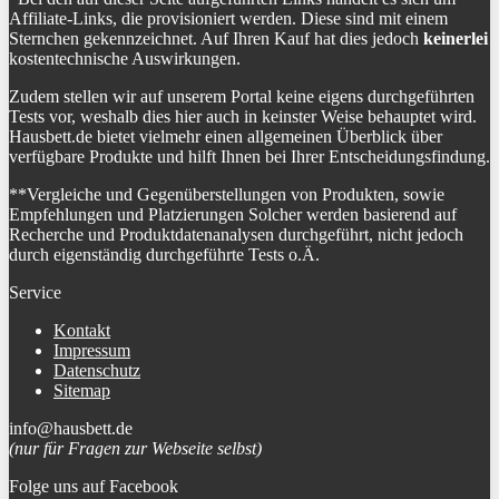
Affiliate-Links, die provisioniert werden. Diese sind mit einem
Sternchen gekennzeichnet. Auf Ihren Kauf hat dies jedoch
keinerlei
kostentechnische Auswirkungen.
Zudem stellen wir auf unserem Portal keine eigens durchgeführten
Tests vor, weshalb dies hier auch in keinster Weise behauptet wird.
Hausbett.de bietet vielmehr einen allgemeinen Überblick über
verfügbare Produkte und hilft Ihnen bei Ihrer Entscheidungsfindung.
**Vergleiche und Gegenüberstellungen von Produkten, sowie
Empfehlungen und Platzierungen Solcher werden basierend auf
Recherche und Produktdatenanalysen durchgeführt, nicht jedoch
durch eigenständig durchgeführte Tests o.Ä.
Service
Kontakt
Impressum
Datenschutz
Sitemap
info@hausbett.de
(nur für Fragen zur Webseite selbst)
Folge uns auf Facebook