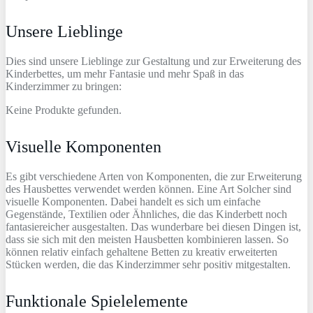
Unsere Lieblinge
Dies sind unsere Lieblinge zur Gestaltung und zur Erweiterung des
Kinderbettes, um mehr Fantasie und mehr Spaß in das
Kinderzimmer zu bringen:
Keine Produkte gefunden.
Visuelle Komponenten
Es gibt verschiedene Arten von Komponenten, die zur Erweiterung
des Hausbettes verwendet werden können. Eine Art Solcher sind
visuelle Komponenten. Dabei handelt es sich um einfache
Gegenstände, Textilien oder Ähnliches, die das Kinderbett noch
fantasiereicher ausgestalten. Das wunderbare bei diesen Dingen ist,
dass sie sich mit den meisten Hausbetten kombinieren lassen. So
können relativ einfach gehaltene Betten zu kreativ erweiterten
Stücken werden, die das Kinderzimmer sehr positiv mitgestalten.
Funktionale Spielelemente