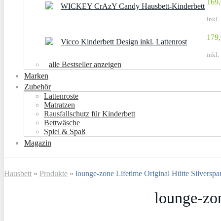
169,
WICKEY CrAzY Candy Hausbett-Kinderbett
inkl.
179,
Vicco Kinderbett Design inkl. Lattenrost
inkl.
alle Bestseller anzeigen
Marken
Zubehör
Lattenroste
Matratzen
Rausfallschutz für Kinderbett
Bettwäsche
Spiel & Spaß
Magazin
Hausbett
»
Produkte
»
lounge-zone Lifetime Original Hütte Silverspa
lounge-zon