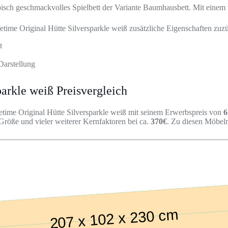
 typisch geschmackvolles Spielbett der Variante Baumhausbett. Mit ein
time Original Hütte Silversparkle weiß zusätzliche Eigenschaften zuzü
t
Darstellung
parkle weiß Preisvergleich
fetime Original Hütte Silversparkle weiß mit seinem Erwerbspreis von
6
Größe und vieler weiterer Kernfaktoren bei ca.
370€
. Zu diesen Möbeln
207 x 102 x 230 cm