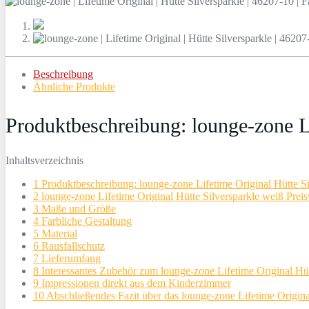
Beschreibung
Ähnliche Produkte
Produktbeschreibung: lounge-zone Li
Inhaltsverzeichnis
1
Produktbeschreibung: lounge-zone Lifetime Original Hütte Si
2
lounge-zone Lifetime Original Hütte Silversparkle weiß Preis
3
Maße und Größe
4
Farbliche Gestaltung
5
Material
6
Rausfallschutz
7
Lieferumfang
8
Interessantes Zubehör zum lounge-zone Lifetime Original Hüt
9
Impressionen direkt aus dem Kinderzimmer
10
Abschließendes Fazit über das lounge-zone Lifetime Origina