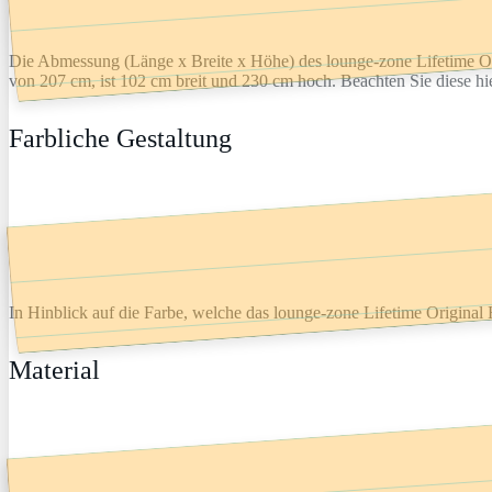
Die Abmessung (Länge x Breite x Höhe) des lounge-zone Lifetime Ori
von 207 cm, ist 102 cm breit und 230 cm hoch. Beachten Sie diese hi
Farbliche Gestaltung
In Hinblick auf die Farbe, welche das lounge-zone Lifetime Original H
Material