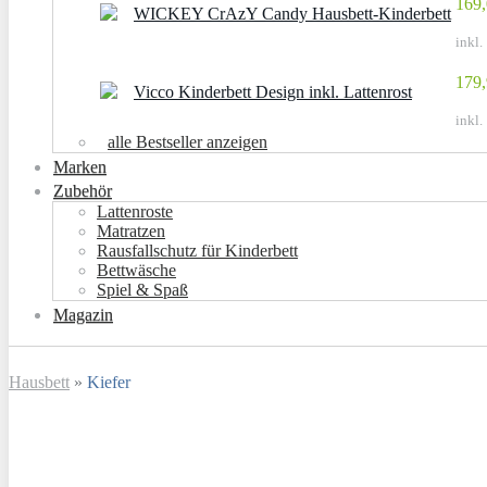
169,
WICKEY CrAzY Candy Hausbett-Kinderbett
inkl.
179,
Vicco Kinderbett Design inkl. Lattenrost
inkl.
alle Bestseller anzeigen
Marken
Zubehör
Lattenroste
Matratzen
Rausfallschutz für Kinderbett
Bettwäsche
Spiel & Spaß
Magazin
Hausbett
»
Kiefer