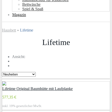
Bettwäsche
Spiel & Spaß
Magazin
Hausbett
»
Lifetime
Lifetime
Ansicht:
Lifetime Original Baumhütte mit Laufplanke
577,35 €
inkl. 19% gesetzlicher MwSt.